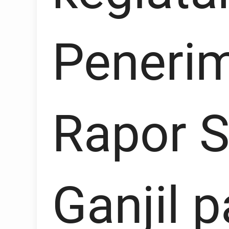
Peneri
Rapor 
Ganjil p