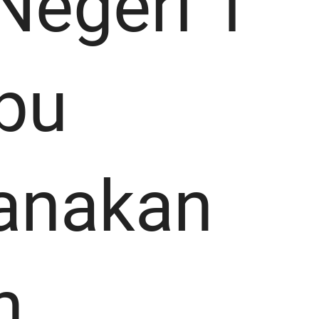
Negeri 1
pu
anakan
n