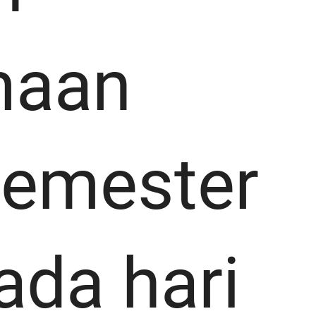
maan
Semester
ada hari