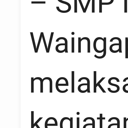
– SMP 
Wainga
melaks
kegiata