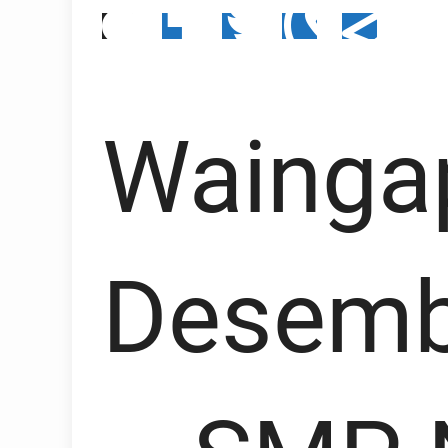
Wainga
Desemb