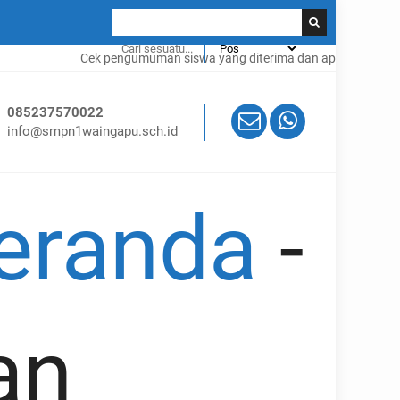
Cek pengumuman siswa yang diterima dan apa saja syaratnya k
085237570022
info@smpn1waingapu.sch.id
eranda
-
an