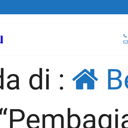
a di :
B
“Pembagi