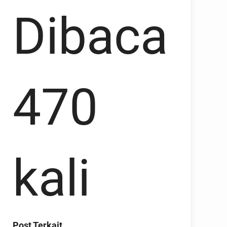
Dibaca
470
kali
Post Terkait