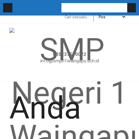
085237570022
info@smpn1waingapu.sch.id
Anda