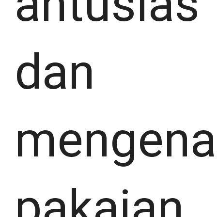
antusias
dan
mengena
pakaian