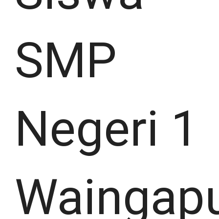
SMP
Negeri 1
Waingap