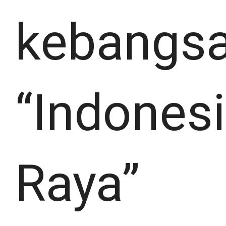
kebangs
“Indones
Raya”