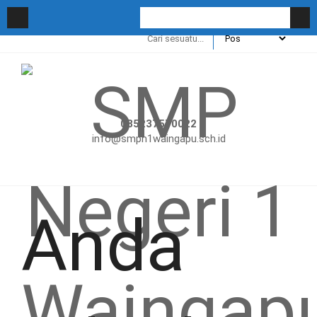
085237570022
info@smpn1waingapu.sch.id
Anda