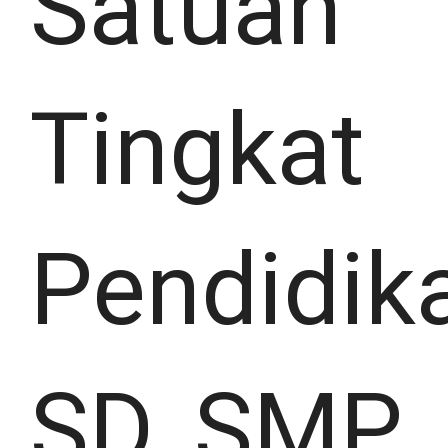
Satuan
Tingkat
Pendidik
SD, SMP,