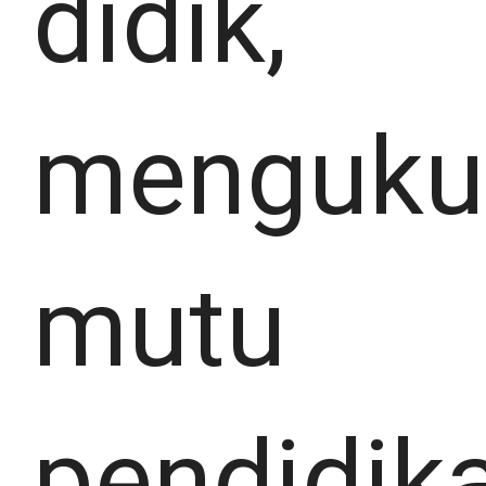
didik,
menguku
mutu
pendidik