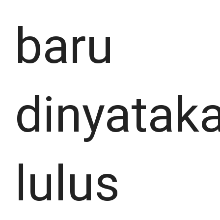
baru
dinyatak
lulus