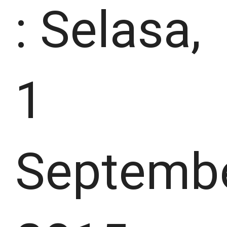
:
Selasa,
1
Septemb