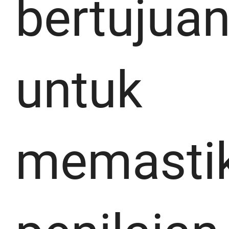
bertujua
untuk
memasti