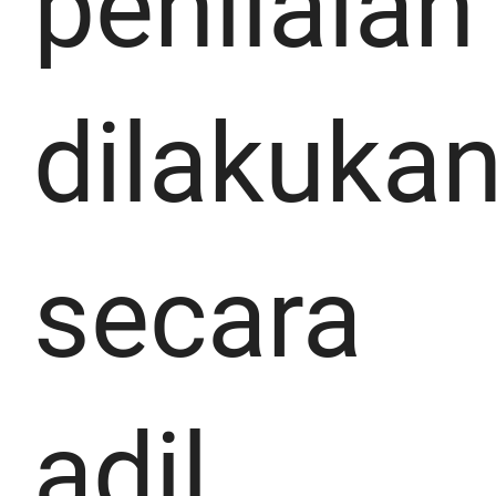
penilaian
dilakuka
secara
adil,