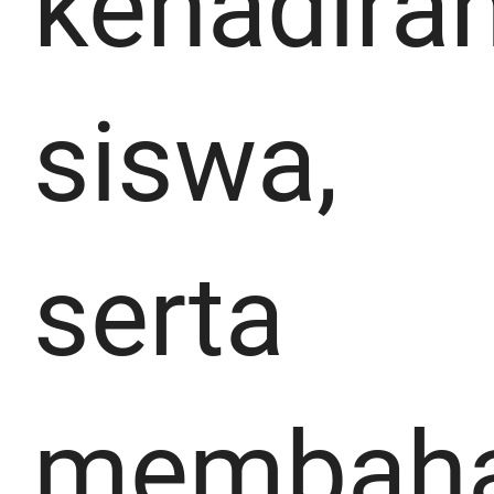
kehadira
siswa,
serta
membah