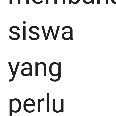
siswa
yang
perlu