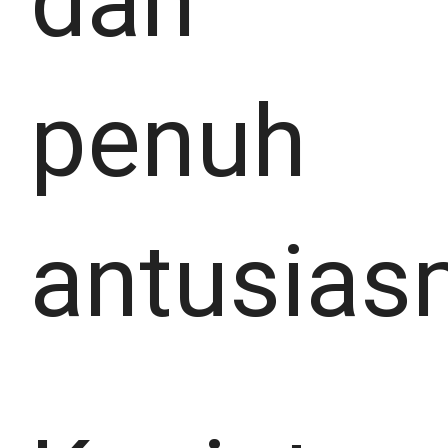
dan
penuh
antusias