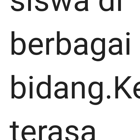
siswa di
berbagai
bidang.K
terasa