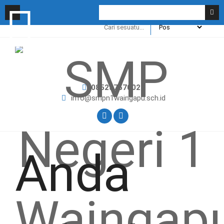
085237570022
info@smpn1waingapu.sch.id
Anda