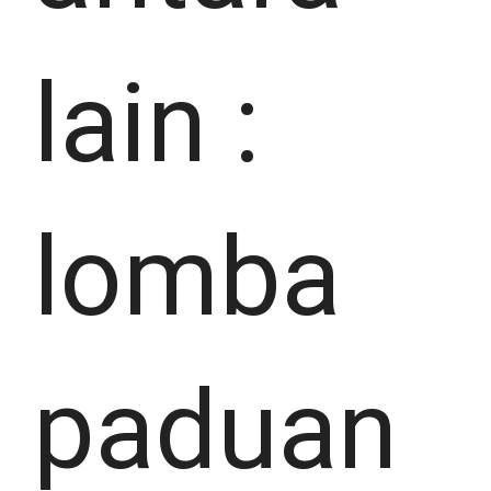
lain :
lomba
paduan