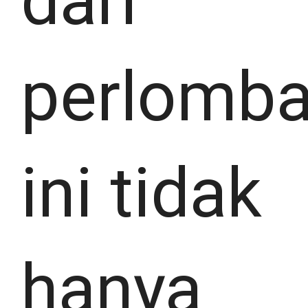
dari
perlomb
ini tidak
hanya