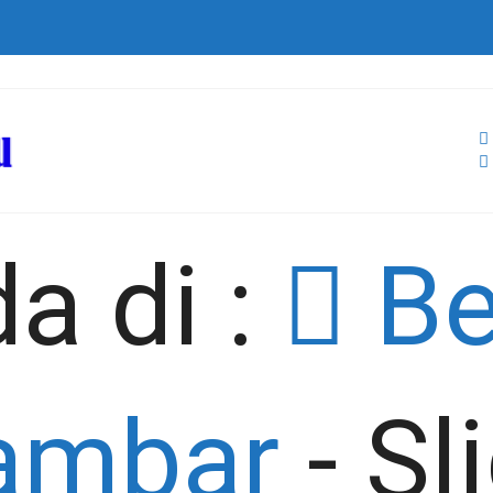
a di :
Be
Gambar
-
Sl