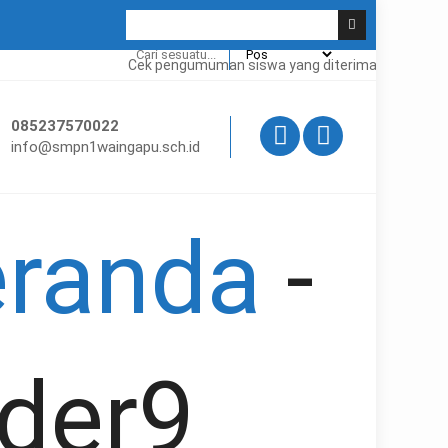
Cek pengumuman siswa yang diterima dan apa saja s
085237570022
info@smpn1waingapu.sch.id
randa
-
ider9