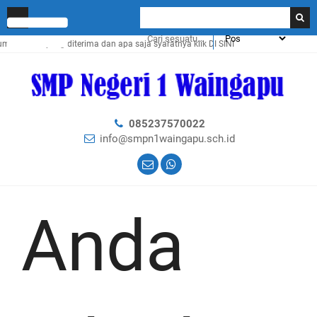
 siswa yang diterima dan apa saja syaratnya klik
DI SINI
085237570022
info@smpn1waingapu.sch.id
Anda