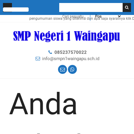
Cek pengumuman siswa yang diterima dan apa saja syaratnya klik
DI SINI
085237570022
info@smpn1waingapu.sch.id
Anda