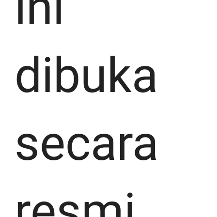
ini
dibuka
secara
resmi