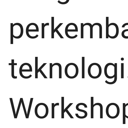
perkemb
teknologi
Worksho