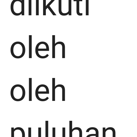
diikuti
oleh
oleh
puluhan