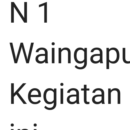
N 1
Waingapu
Kegiatan