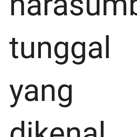
narasum
tunggal
yang
dikenal