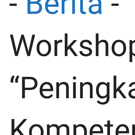
-
Berita
-
Worksho
“Peningk
Kompete