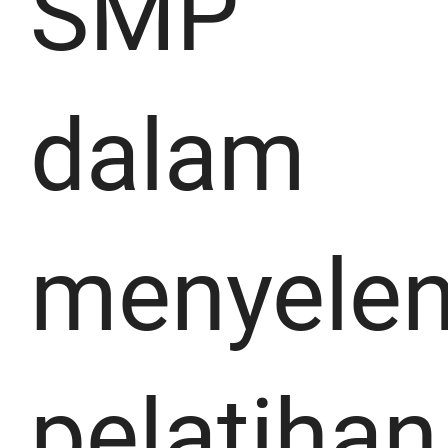
SMP
dalam
menyele
pelatihan