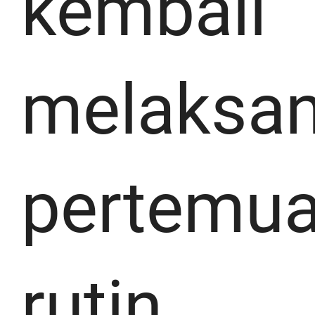
kembali
melaksa
pertemu
rutin