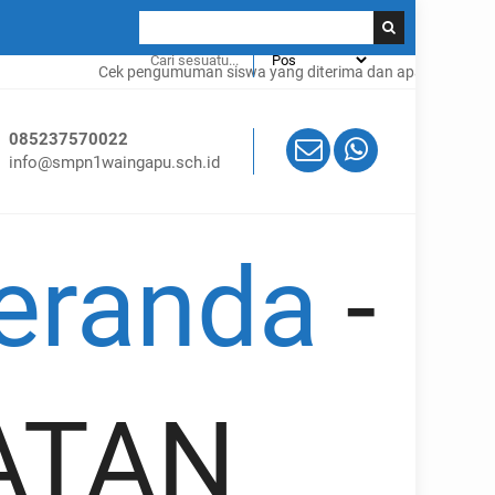
Cek pengumuman siswa yang diterima dan apa saja syaratnya k
085237570022
info@smpn1waingapu.sch.id
eranda
-
ATAN