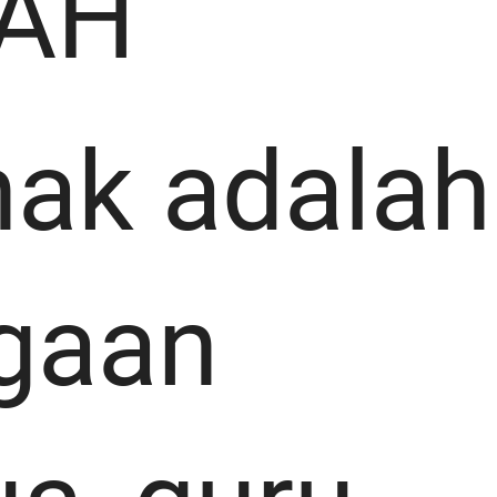
AH
ak adalah
gaan