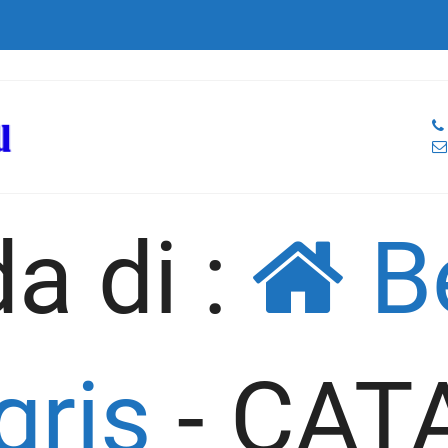
a di :
B
gris
-
CAT