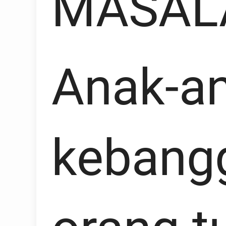
MASAL
Anak-an
kebang