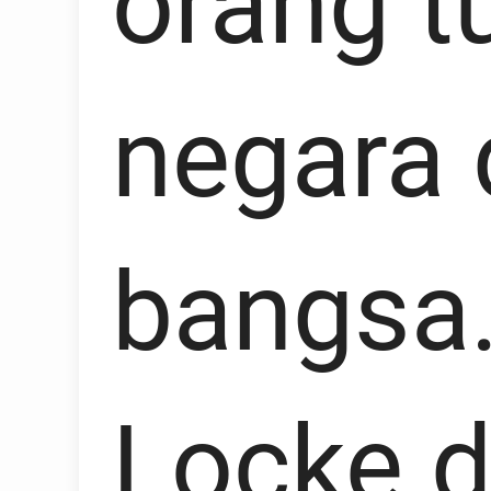
orang tu
negara 
bangsa
Locke 