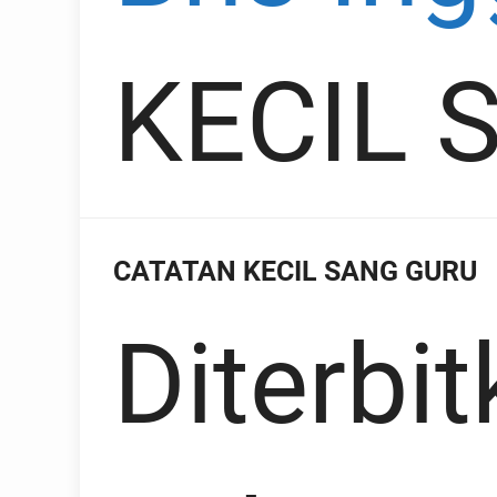
KECIL 
CATATAN KECIL SANG GURU
Diterbit