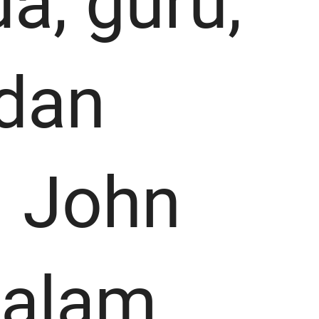
a, guru,
dan
. John
dalam