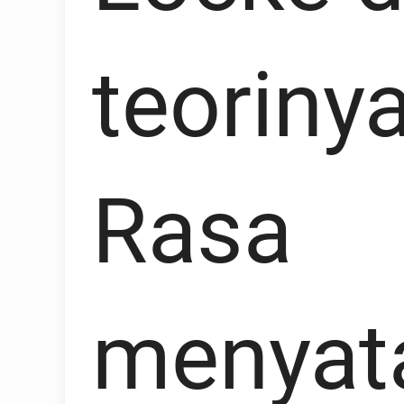
teoriny
Rasa
menyat