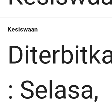
Kesiswaan
Diterbitk
:
Selasa,