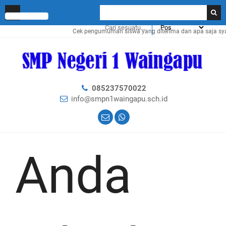
Cek pengumuman siswa yang diterima dan apa saja syaratny
085237570022
info@smpn1waingapu.sch.id
Anda