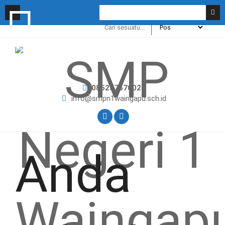
085237570022
info@smpn1waingapu.sch.id
Anda