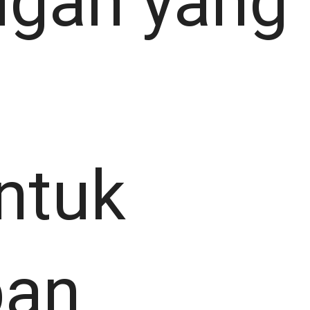
ngan yang
ntuk
pan