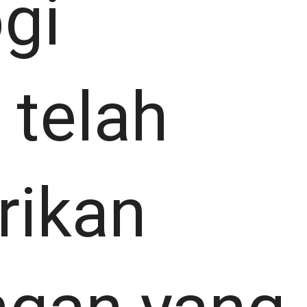
gi
 telah
ikan