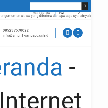
man siswa yang diterima dan apa saja syaratnya klik
DI SINI
085237570022
info@smpn1waingapu.sch.id
randa
-
Internet