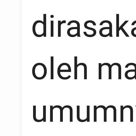
dirasak
oleh ma
umumny