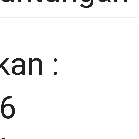
kan :
 6