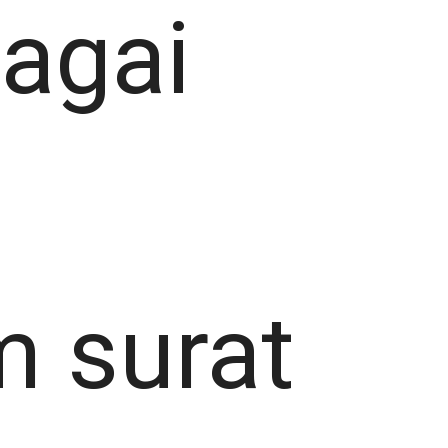
bagai
m surat