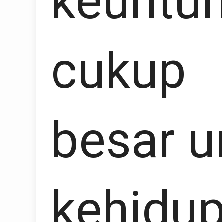
keuntu
cukup
besar u
kehidu