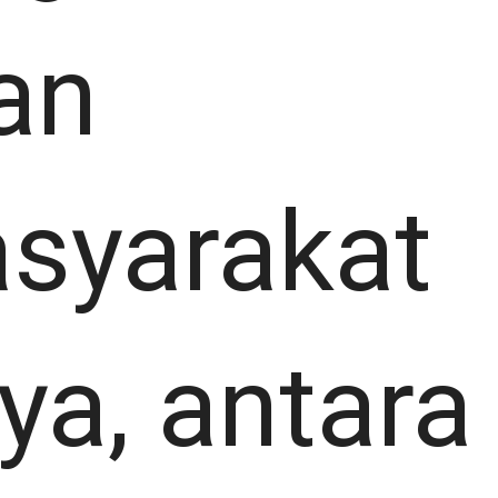
an
syarakat
a, antara