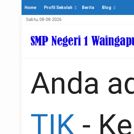
Home
Profil Sekolah
Berita
Blog
Sabtu, 08-08-2026
Anda ad
TIK
-
Ke