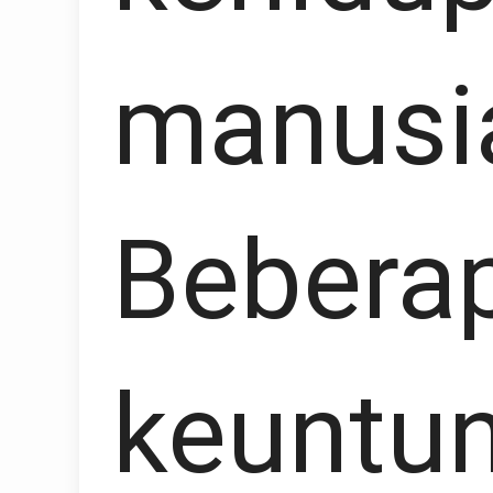
manusi
Bebera
keuntun