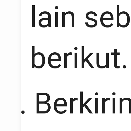
lain se
berikut.
Berkiri