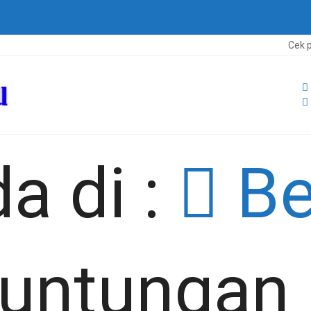
Cek pengumu
a di :
Be
untungan 