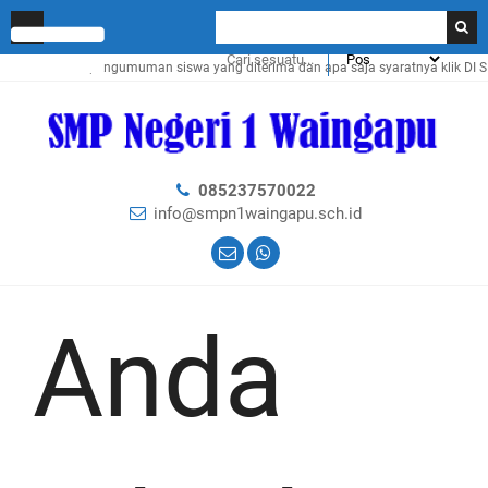
Cek pengumuman siswa yang diterima dan apa saja syaratnya klik
DI SI
085237570022
info@smpn1waingapu.sch.id
Anda