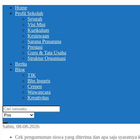
Home
Profil Sekolah
Sejarah
Visi Misi
Kurikulum
Kesiswaan
Sarana Prasarana
Prestasi
Guru & Tata Usaha
Struktur Organisasi
Berita
Blog
TIK
Bhs Inggris
Cerpen
Wawancara
Kreativitas
Sabtu, 08-08-2026
Cek pengumuman siswa yang diterima dan apa saja syaratnya 