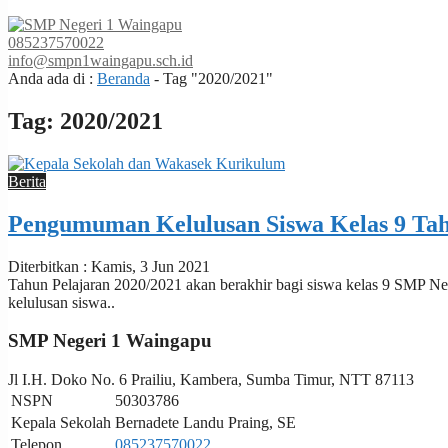
085237570022
info@smpn1waingapu.sch.id
Anda ada di :
Beranda
-
Tag "2020/2021"
Tag:
2020/2021
Berita
Pengumuman Kelulusan Siswa Kelas 9 Tah
Diterbitkan : Kamis, 3 Jun 2021
Tahun Pelajaran 2020/2021 akan berakhir bagi siswa kelas 9 SMP N
kelulusan siswa..
SMP Negeri 1 Waingapu
Jl I.H. Doko No. 6 Prailiu, Kambera, Sumba Timur, NTT 87113
NSPN
50303786
Kepala Sekolah
Bernadete Landu Praing, SE
Telepon
085237570022