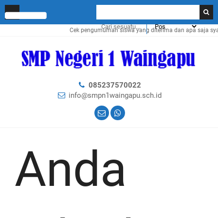
Cek pengumuman siswa yang diterima dan apa saja syara
085237570022
info@smpn1waingapu.sch.id
Anda