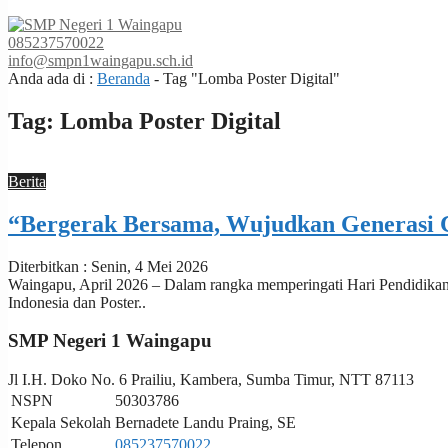
085237570022
info@smpn1waingapu.sch.id
Anda ada di :
Beranda
-
Tag "Lomba Poster Digital"
Tag:
Lomba Poster Digital
Berita
“Bergerak Bersama, Wujudkan Generasi C
Diterbitkan : Senin, 4 Mei 2026
Waingapu, April 2026 – Dalam rangka memperingati Hari Pendidikan 
Indonesia dan Poster..
SMP Negeri 1 Waingapu
Jl I.H. Doko No. 6 Prailiu, Kambera, Sumba Timur, NTT 87113
NSPN
50303786
Kepala Sekolah
Bernadete Landu Praing, SE
Telepon
085237570022