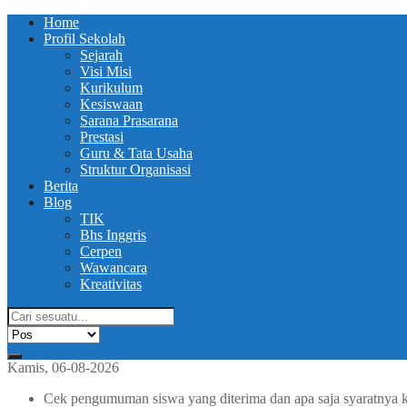
Home
Profil Sekolah
Sejarah
Visi Misi
Kurikulum
Kesiswaan
Sarana Prasarana
Prestasi
Guru & Tata Usaha
Struktur Organisasi
Berita
Blog
TIK
Bhs Inggris
Cerpen
Wawancara
Kreativitas
Kamis, 06-08-2026
Cek pengumuman siswa yang diterima dan apa saja syaratnya 