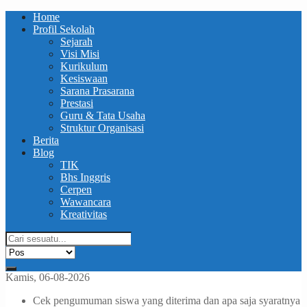
Home
Profil Sekolah
Sejarah
Visi Misi
Kurikulum
Kesiswaan
Sarana Prasarana
Prestasi
Guru & Tata Usaha
Struktur Organisasi
Berita
Blog
TIK
Bhs Inggris
Cerpen
Wawancara
Kreativitas
Kamis, 06-08-2026
Cek pengumuman siswa yang diterima dan apa saja syaratnya