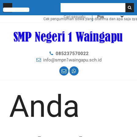
Cek pengumuman siswa yang diterima dan apa saja syara
085237570022
info@smpn1waingapu.sch.id
Anda