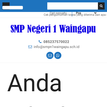
Cek pengumuman siswa yang diterima dan apa saj
085237570022
info@smpn1waingapu.sch.id
Anda