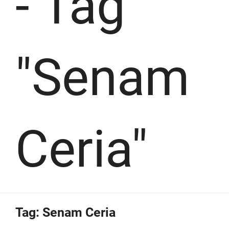
-
Tag
"Senam
Ceria"
Tag:
Senam Ceria