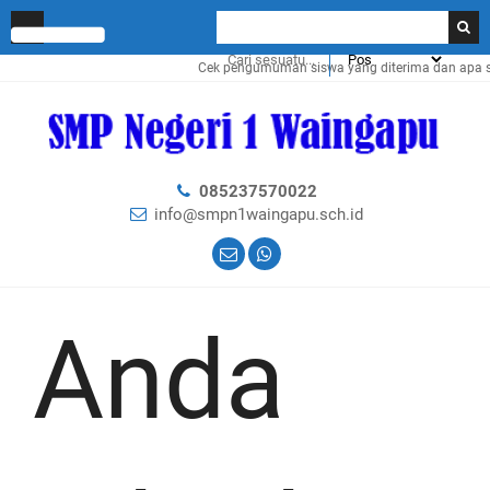
Cek pengumuman siswa yang diterima dan apa saj
085237570022
info@smpn1waingapu.sch.id
Anda