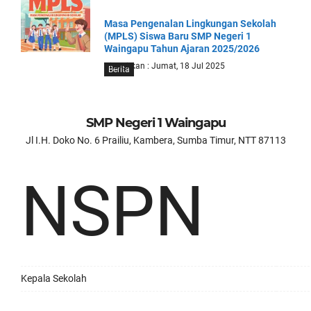
Masa Pengenalan Lingkungan Sekolah
(MPLS) Siswa Baru SMP Negeri 1
Waingapu Tahun Ajaran 2025/2026
Diterbitkan : Jumat, 18 Jul 2025
Berita
SMP Negeri 1 Waingapu
Jl I.H. Doko No. 6 Prailiu, Kambera, Sumba Timur, NTT 87113
NSPN
Kepala Sekolah