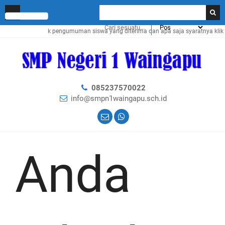
Cek pengumuman siswa yang diterima dan apa saja syaratnya klik
DI
085237570022
info@smpn1waingapu.sch.id
Anda