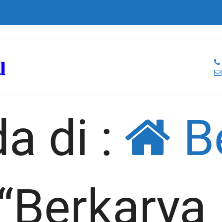
a di :
B
“Berkarya