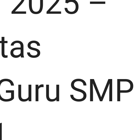
 2025 –
tas
 Guru SMP
1