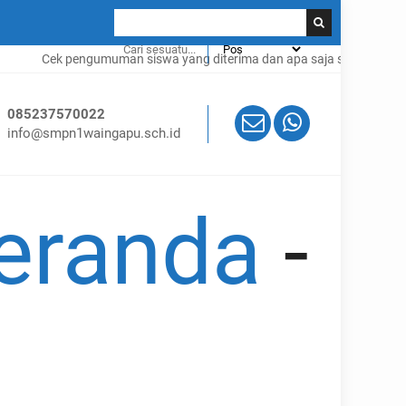
Cek pengumuman siswa yang diterima dan apa saja syaratnya klik
DI SI
085237570022
info@smpn1waingapu.sch.id
eranda
-