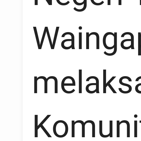
Wainga
melaks
Komuni