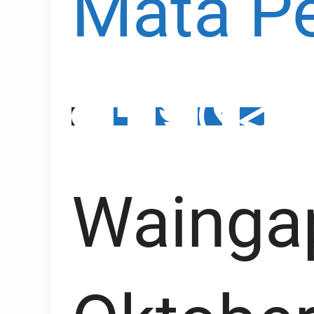
Mata Pe
Wainga