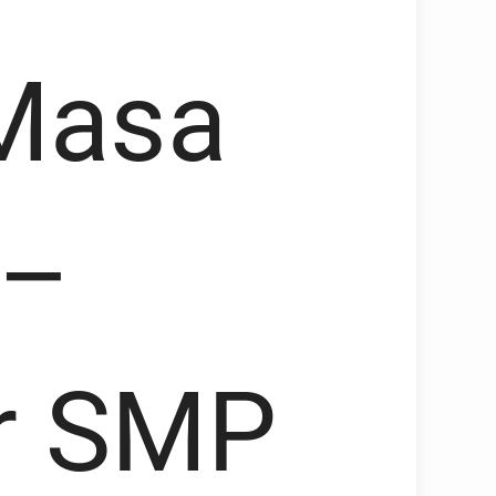
Masa
 –
ar SMP