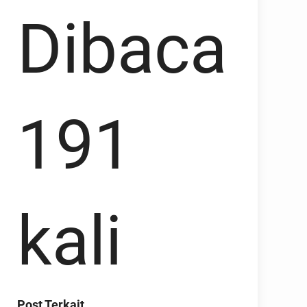
Dibaca
191
kali
Post Terkait