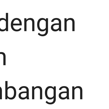
 dengan
m
bangan