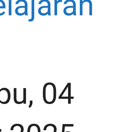
lajaran
pu, 04