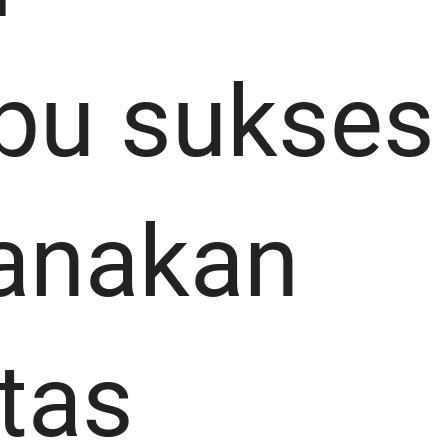
pu sukses
anakan
tas