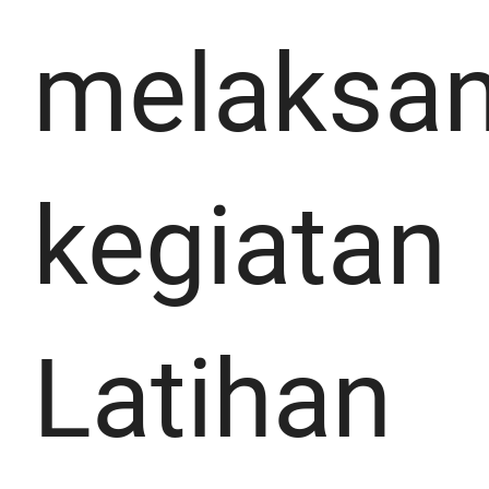
melaksa
kegiatan
Latihan