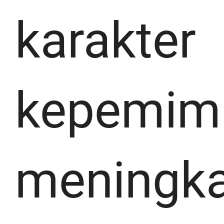
karakter
kepemimp
meningk