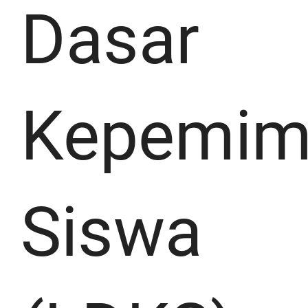
Dasar
Kepemim
Siswa