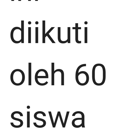
diikuti
oleh 60
siswa