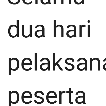
dua hari
pelaksan
peserta