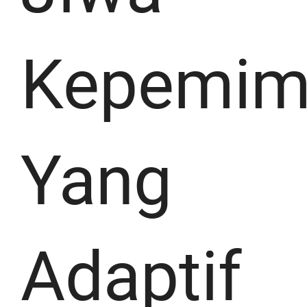
Kepemim
Yang
Adaptif