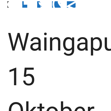
Waingapu
15