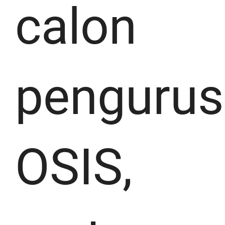
calon
pengurus
OSIS,