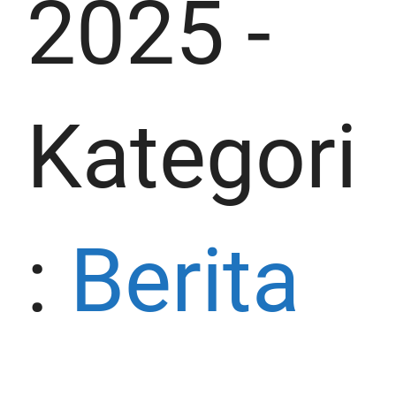
2025
-
Kategori
:
Berita