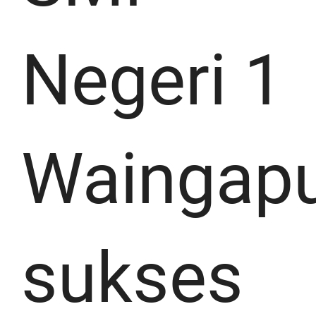
Negeri 1
Waingap
sukses