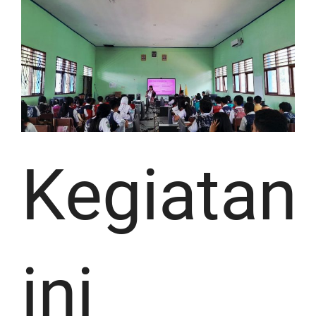
Kegiatan
ini