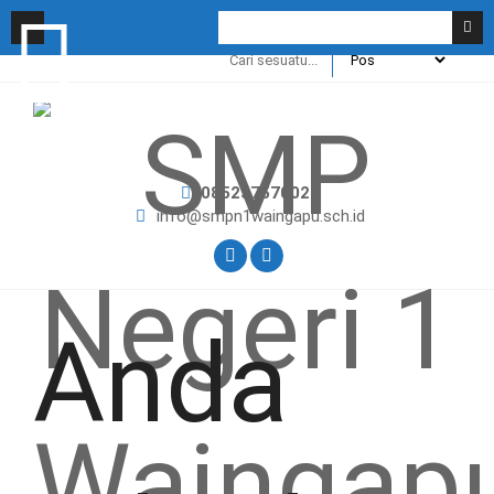
085237570022
info@smpn1waingapu.sch.id
Anda