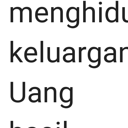
menghid
keluarga
Uang