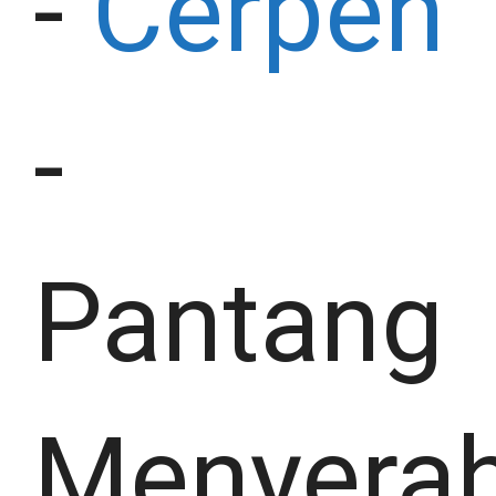
-
Cerpen
-
Pantang
Menyera