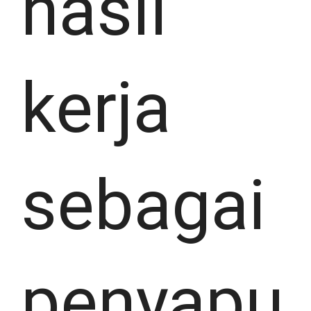
hasil
kerja
sebagai
penyapu