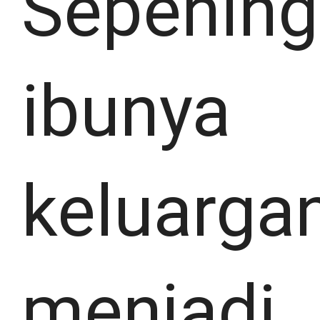
Sepening
ibunya
keluarga
menjadi