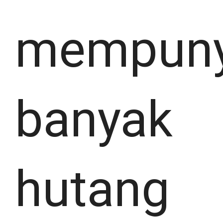
mempuny
banyak
hutang