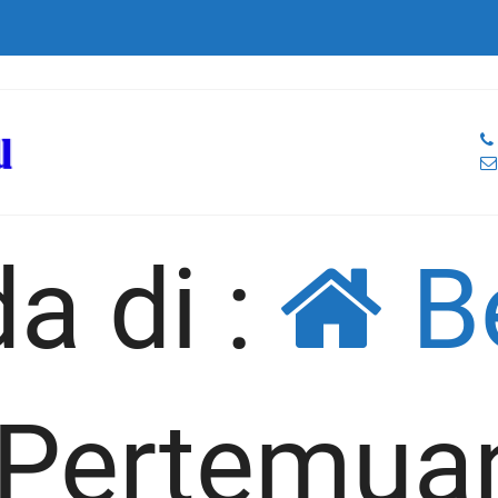
a di :
B
Pertemua