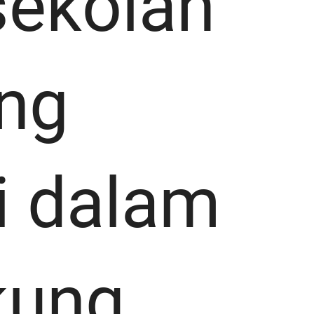
sekolah
ng
i dalam
kung