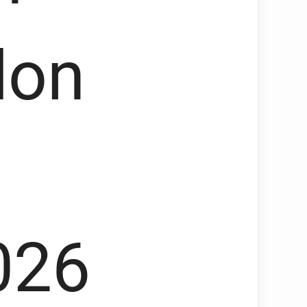
lon
026