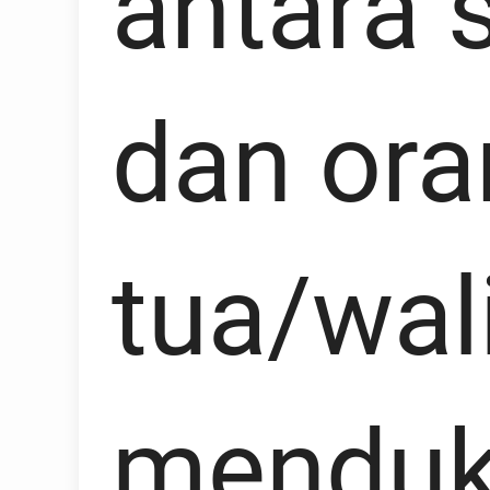
antara 
dan ora
tua/wal
mendu