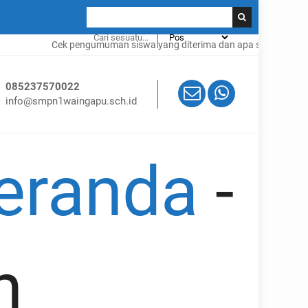
Cek pengumuman siswa yang diterima dan apa saja syaratnya klik
085237570022
info@smpn1waingapu.sch.id
eranda
-
n