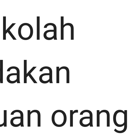
ekolah
akan
uan orang