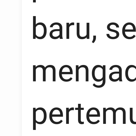
baru, s
mengad
pertem