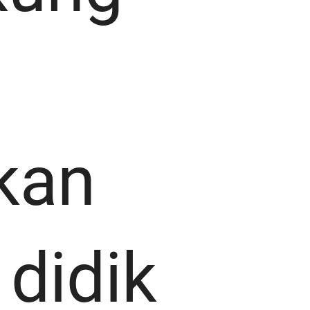
kan
 didik