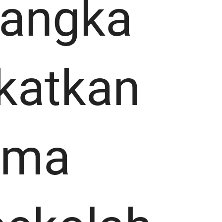
rangka
katkan
ama