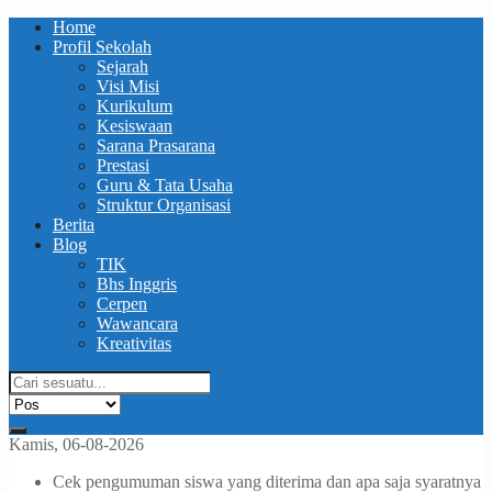
Home
Profil Sekolah
Sejarah
Visi Misi
Kurikulum
Kesiswaan
Sarana Prasarana
Prestasi
Guru & Tata Usaha
Struktur Organisasi
Berita
Blog
TIK
Bhs Inggris
Cerpen
Wawancara
Kreativitas
Kamis, 06-08-2026
Cek pengumuman siswa yang diterima dan apa saja syaratnya