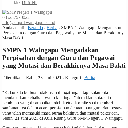
klik
DI SINI
085237570022
info@smpn1waingapu.sch.id
Anda ada di :
Beranda
-
Berita
-
SMPN 1 Waingapu Mengadakan
Perpisahan dengan Guru dan Pegawai yang Mutasi dan Berakhirnya
Masa Bakti
SMPN 1 Waingapu Mengadakan
Perpisahan dengan Guru dan Pegawai
yang Mutasi dan Berakhirnya Masa Bakti
Diterbitkan :
Rabu, 23 Juni 2021
- Kategori :
Berita
“Kalau kita berbuat tidak usah diingat-ingat, tapi kalau kita
mendapatkan kebaikan wajib kita ingat,” demikian kata-kata
pembuka yang disampaikan oleh Ketua Komite saat memberi
sambutannya dalam acara perpisahan dengan para guru dan pegawai
yang telah memasuki masa purna baktinya dan mutasi pekerjaan,
Senin, 21 Juni 2021 di Aula Ruang Guru SMP Negeri 1 Waingapu.
Guru yang memasuki masa purna bakti adalah bapak Agustinus