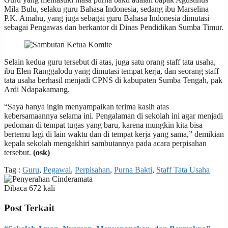
Mila Bulu, selaku guru Bahasa Indonesia, sedang ibu Marselina
P.K. Amahu, yang juga sebagai guru Bahasa Indonesia dimutasi
sebagai Pengawas dan berkantor di Dinas Pendidikan Sumba Timur.
Selain kedua guru tersebut di atas, juga satu orang staff tata usaha,
ibu Elen Ranggalodu yang dimutasi tempat kerja, dan seorang staff
tata usaha berhasil menjadi CPNS di kabupaten Sumba Tengah, pak
Ardi Ndapakamang.
“Saya hanya ingin menyampaikan terima kasih atas
kebersamaannya selama ini. Pengalaman di sekolah ini agar menjadi
pedoman di tempat tugas yang baru, karena mungkin kita bisa
bertemu lagi di lain waktu dan di tempat kerja yang sama,” demikian
kepala sekolah mengakhiri sambutannya pada acara perpisahan
tersebut.
(osk)
Tag :
Guru
,
Pegawai
,
Perpisahan
,
Purna Bakti
,
Staff Tata Usaha
Dibaca 672 kali
Post Terkait