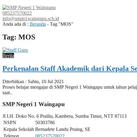
085237570022
info@smpn1waingapu.sch.id
Anda ada di :
Beranda
-
Tag "MOS"
Tag:
MOS
Berita
Perkenalan Staff Akademik dari Kepala S
Diterbitkan : Sabtu, 10 Jul 2021
Proses belajar mengajar di SMP Negeri 1 Waingapu untuk tahun pelaj
saat..
SMP Negeri 1 Waingapu
Jl I.H. Doko No. 6 Prailiu, Kambera, Sumba Timur, NTT 87113
NSPN
50303786
Kepala Sekolah
Bernadete Landu Praing, SE
Telepon
085237570022