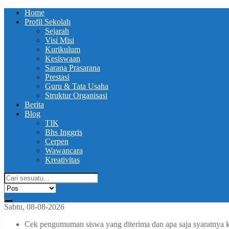
Home
Profil Sekolah
Sejarah
Visi Misi
Kurikulum
Kesiswaan
Sarana Prasarana
Prestasi
Guru & Tata Usaha
Struktur Organisasi
Berita
Blog
TIK
Bhs Inggris
Cerpen
Wawancara
Kreativitas
Sabtu, 08-08-2026
Cek pengumuman siswa yang diterima dan apa saja syaratnya 