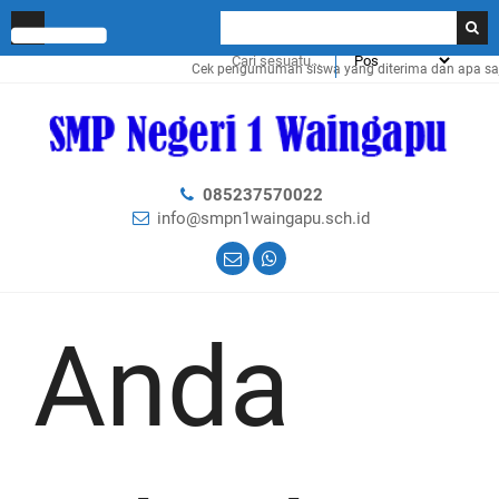
Cek pengumuman siswa yang diterima dan apa saja 
085237570022
info@smpn1waingapu.sch.id
Anda