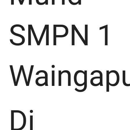
SMPN 1
Waingap
Di