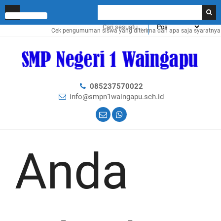
Cek pengumuman siswa yang diterima dan apa saja syaratnya klik
DI S
085237570022
info@smpn1waingapu.sch.id
Anda