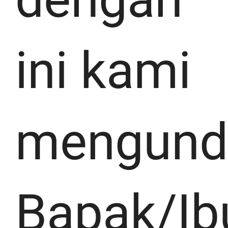
ini kami
mengund
Bapak/Ib