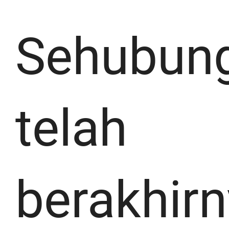
Sehubun
telah
berakhir