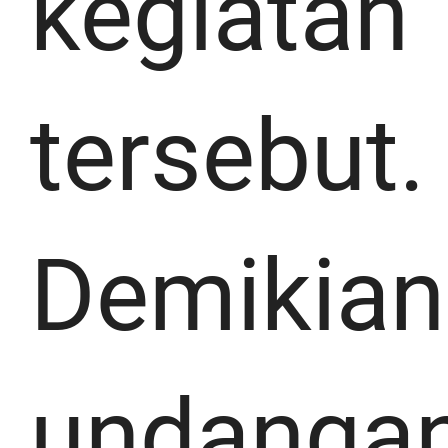
kegiatan
tersebut.
Demikian
undanga