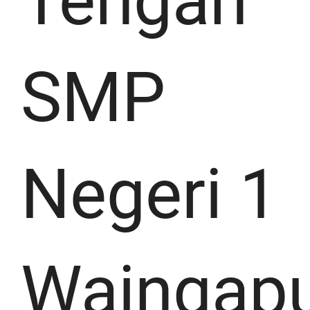
Tengah
SMP
Negeri 1
Waingap