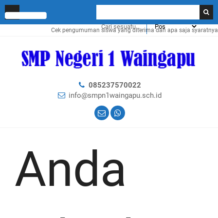
Cek pengumuman siswa yang diterima dan apa saja syaratnya klik
DI S
085237570022
info@smpn1waingapu.sch.id
Anda