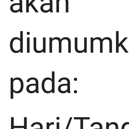
akan
diumumk
pada:
Hari/Tan