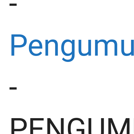
-
Pengum
-
PENGU