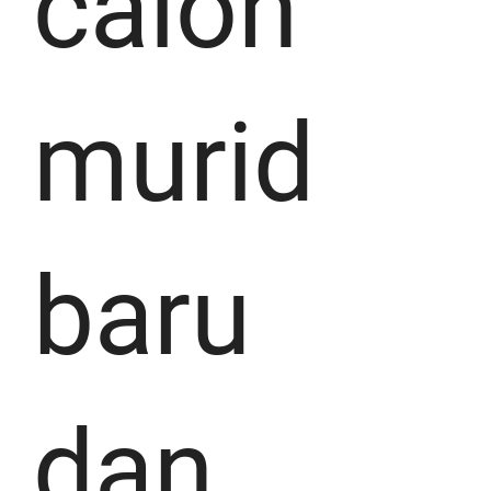
calon
murid
baru
dan