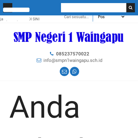
nya klik
DI SINI
085237570022
info@smpn1waingapu.sch.id
Anda