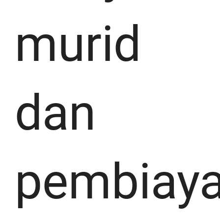
murid
dan
pembiay