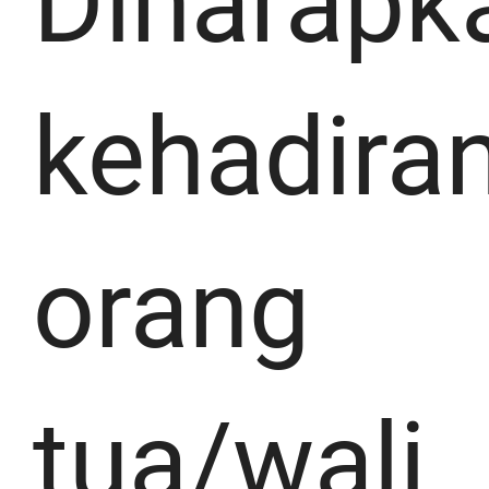
Diharapk
kehadira
orang
tua/wali