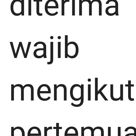
diterima
wajib
mengikut
pertemu