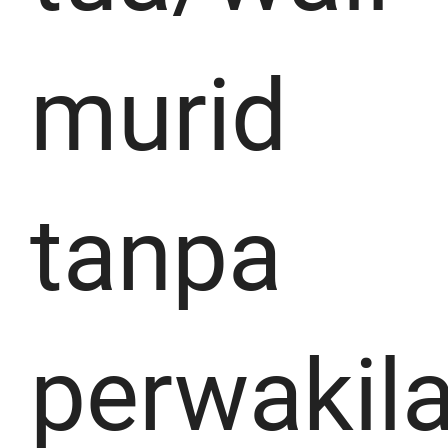
murid
tanpa
perwakil