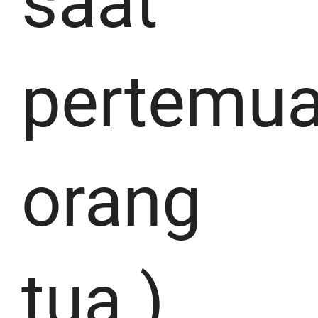
saat
pertemu
orang
tua ).