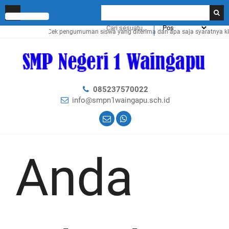
Cek pengumuman siswa yang diterima dan apa saja syaratnya klik
085237570022
info@smpn1waingapu.sch.id
Anda